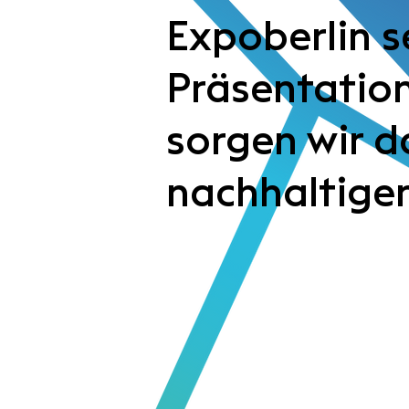
Expoberlin s
Präsentation
sorgen wir d
nachhaltigen