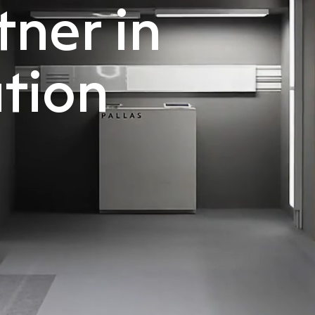
tner in
tion