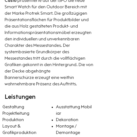
Casio
präsentierte auf der
ISPO
die neue
Smart Watch für den Outdoor
Bereich mit
der Marke Protrek Smart. Die großzügigen
Präsentationsflächen für Produktbilder und
die aus Holz gestalteten Produkt- und
Informationspräsentationsmöbel erzeugten
den individuellen und unverkennbaren
Charakter des Messestandes. Der
systembasierte Grundkörper des
Messestandes tritt durch die vollflächigen
Grafiken gekonnt in den Hintergrund. Die von
der Decke abgehängte
Bannerschürze erzeugt eine weithin
wahrnehmbare Präsenz des Auftritts.
Leistungen
Gestaltung
Ausstattung Mobil
Projektleitung
iar
Produktion
Dekoration
​Layout &
Montage /
Grafikproduktion
Demontage