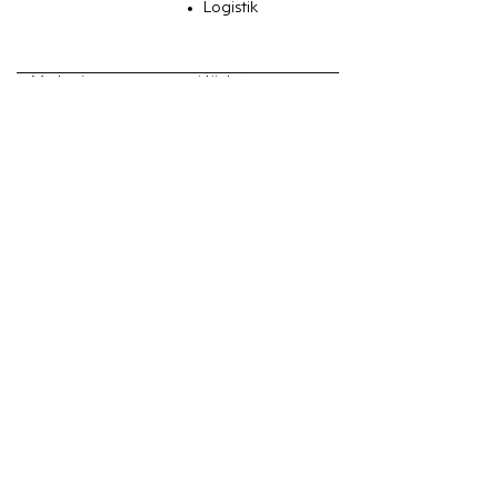
Logistik
← Vorheriges
Nächstes →
Impressum
Datenschutz
Kontakt
Copyright © 2025
expoberlin