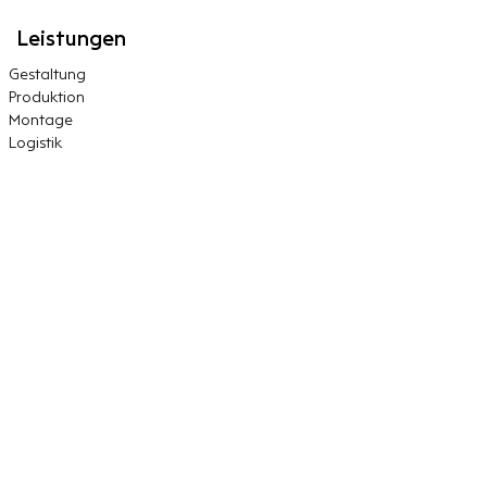
Leistungen
Gestaltung
Produktion
Montage
Logistik
← Exhibition
Nächstes →
Impressum
Datenschutz
Kontakt